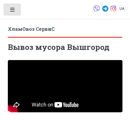
UA
Toggle
ХламОвоз СервиС
Вывоз мусора Вышгород