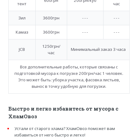
600грн
200грн/куб
тент
час
Зил
3600грн
- - -
- - -
Камаз
3600грн
- - -
- - -
1250грн/
JCB
Минимальный заказ 3 часа
час
Все дополнительные работы, которые связаны с
подготовкой мусора к погрузке 200грн/час 1 человек.
Это может быть: уборка участка, фасовка листьев,
вынос в точку удобную для погрузки.
Быстро и легко избавитесь от мусора с
ХламОвоз
Устали от старого хлама? ХламОвоз поможет вам
избавиться от него быстро и легко!