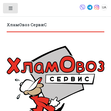
UA
Toggle
ХламОвоз СервиС