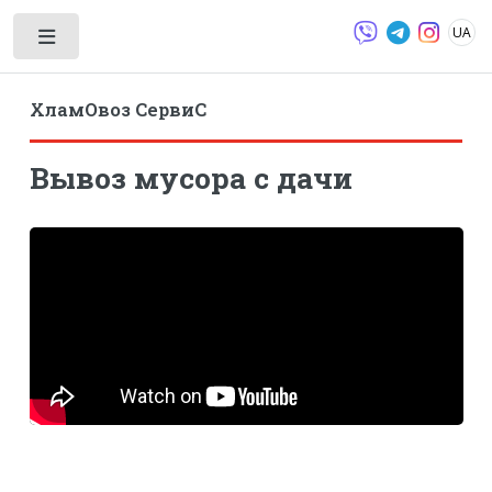
UA
Toggle
ХламОвоз СервиС
Вывоз мусора с дачи