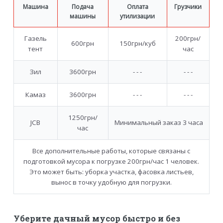
Машина
Подача
Оплата
Грузчики
машины
утилизации
Газель
200грн/
600грн
150грн/куб
тент
час
Зил
3600грн
- - -
- - -
Камаз
3600грн
- - -
- - -
1250грн/
JCB
Минимальный заказ 3 часа
час
Все дополнительные работы, которые связаны с
подготовкой мусора к погрузке 200грн/час 1 человек.
Это может быть: уборка участка, фасовка листьев,
вынос в точку удобную для погрузки.
Уберите дачный мусор быстро и без