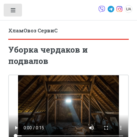
UA
Toggle
ХламОвоз СервиС
Уборка чердаков и
подвалов