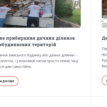
не прибирання дачних ділянок
Де
ибудинкових територій
Пе
пр
ння заміського будинку або дачної ділянки -
бу
лопітна, і у власників часом просто немає часу
ви
ся цим самостійно.
АДНІШЕ