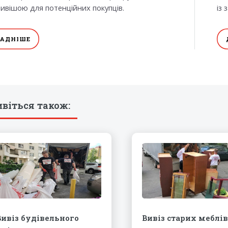
ивішою для потенційних покупців.
із
АДНІШЕ
віться також:
Вивіз будівельного
Вивіз старих меблі