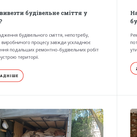
вивезти будівельне сміття у
На
?
б
дження будівельного сміття, непотребу,
Ре
в виробничого процесу завжди ускладнює
по
ння подальших ремонтно-будівельних робіт
ут
оустрою території.
АДНІШЕ