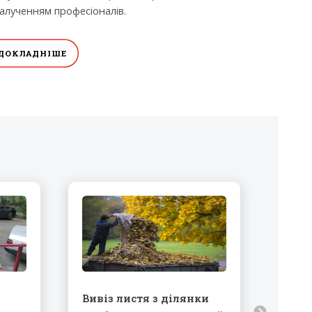
 залученням професіоналів.
ДОКЛАДНІШЕ
Вивіз листя з ділянки
Виві
в