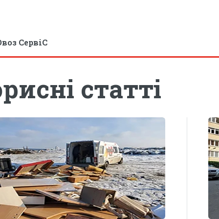
воз СервіС
рисні статті