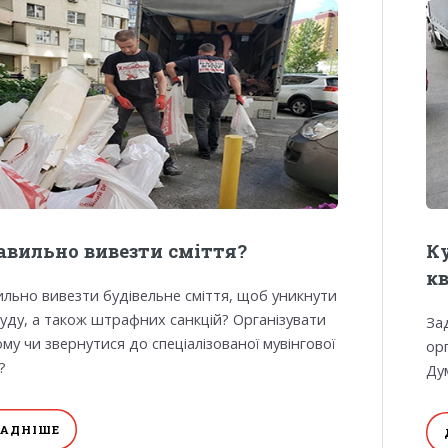
авильно вивезти сміття?
Ку
к
ильно вивезти будівельне сміття, щоб уникнути
руду, а також штрафних санкцій? Організувати
За
ому чи звернутися до спеціалізованої мувінгової
ор
?
Ду
АДНІШЕ