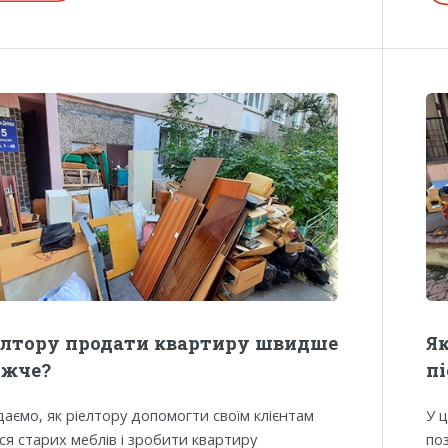
елтору продати квартиру швидше
Як
ожче?
п
даємо, як ріелтору допомогти своїм клієнтам
У ц
ся старих меблів і зробити квартиру
по