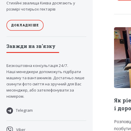
Стихійні звалища Києва досягають у
розмірі чотирьох гектарів
ДОКЛАДНІШЕ
Завжди на зв'язку
Безкоштовна консультація 24/7.
Наші менеджери допоможуть підібрати
машину та вантажників. Достатньо лише
скинути фото сміття на зручний для Вас
месенджер, або зателефонувати за
номером.
Як рі
і дор
Telegram
Розпові
позбути
Viber