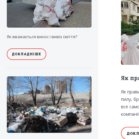
Як вважається винос і вивіз сміття?
ДОКЛАДНІШЕ
Як пр
Як прав
пилу, б
все сам
компанії
ДОКЛ