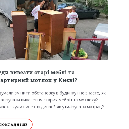
ди вивезти старі меблі та
вартирний мотлох у Києві?
думали змінити обстановку в будинку і не знаєте, як
ганізувати вивезення старих меблів та мотлоху?
маєте: куди вивезти диван? як утилізувати матрац?
ДОКЛАДНІШЕ