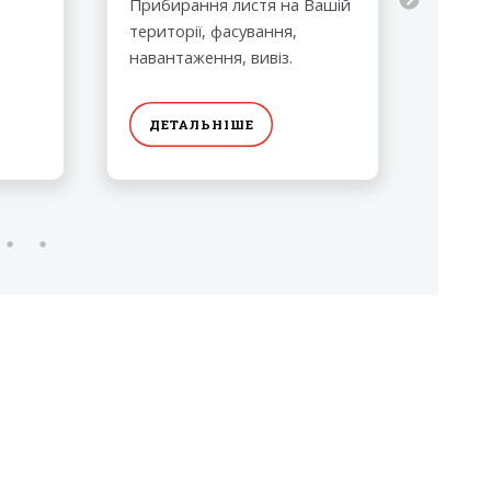
Прибирання листя на Вашій
Приби
території, фасування,
мотло
навантаження, вивіз.
з гар
і не т
ДЕТАЛЬНІШЕ
ДЕ