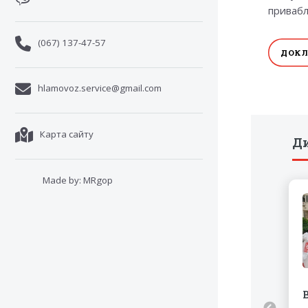
привабл
(067) 137-47-57
ДОКЛ
hlamovoz.service@gmail.com
Карта сайту
Ди
Made by:
MRgop
сля
Вивіз гілок з ділянки