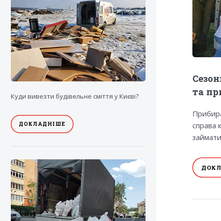
Сезон
та пр
Куди вивезти будівельне сміття у Києві?
Прибира
ДОКЛАДНІШЕ
справа к
займати
ДОКЛ