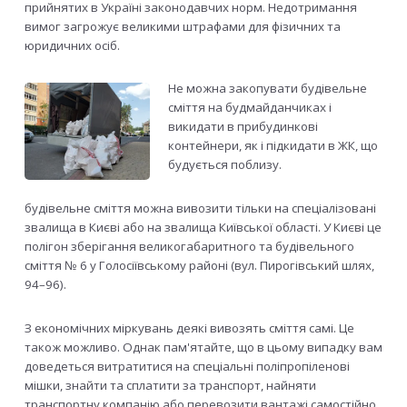
прийнятих в Україні законодавчих норм. Недотримання
вимог загрожує великими штрафами для фізичних та
юридичних осіб.
Не можна закопувати будівельне
сміття на будмайданчиках і
викидати в прибудинкові
контейнери, як і підкидати в ЖК, що
будується поблизу.
будівельне сміття можна вивозити тільки на спеціалізовані
звалища в Києві або на звалища Київської області. У Києві це
полігон зберігання великогабаритного та будівельного
сміття № 6 у Голосіївському районі (вул. Пирогівський шлях,
94–96).
З економічних міркувань деякі вивозять сміття самі. Це
також можливо. Однак пам'ятайте, що в цьому випадку вам
доведеться витратитися на спеціальні поліпропіленові
мішки, знайти та сплатити за транспорт, найняти
транспортну компанію або перевозити вантажі самостійно.