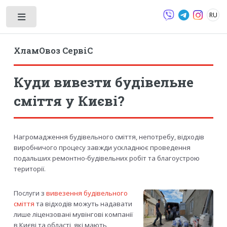
RU
Toggle
ХламОвоз СервіС
Куди вивезти будівельне
сміття у Києві?
Нагромадження будівельного сміття, непотребу, відходів
виробничого процесу завжди ускладнює проведення
подальших ремонтно-будівельних робіт та благоустрою
території.
Послуги з
вивезення будівельного
сміття
та відходів можуть надавати
лише ліцензовані мувінгові компанії
в Києві та області, які мають